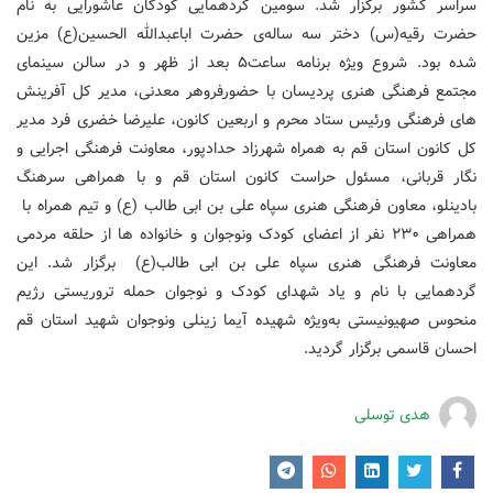
سراسر کشور برگزار شد. سومین گردهمایی کودکان عاشورایی به نام
حضرت رقیه(س) دختر سه ساله‌ی حضرت اباعبدالله الحسین(ع) مزین
شده بود. شروع ویژه برنامه ساعت۵ بعد از ظهر و در سالن سینمای
مجتمع فرهنگی هنری پردیسان با حضورفروهر معدنی، مدیر کل آفرینش
های فرهنگی ورئیس ستاد محرم و اربعین کانون، علیرضا خضری فرد مدیر
کل کانون استان قم به همراه شهرزاد حدادپور، معاونت فرهنگی اجرایی و
نگار قربانی، مسئول حراست کانون استان قم و با همراهی سرهنگ
بادینلو، معاون فرهنگی هنری سپاه علی بن ابی طالب (ع) و تیم همراه با
همراهی ۲۳۰ نفر از اعضای کودک ونوجوان و خانواده ها از حلقه مردمی
معاونت فرهنگی هنری سپاه علی بن ابی طالب(ع) برگزار شد. این
گردهمایی با نام و یاد شهدای کودک و نوجوان حمله تروریستی رژیم
منحوس صهیونیستی به‌ویژه شهیده آیما زینلی ونوجوان شهید استان قم
احسان قاسمی برگزار گردید.
هدی توسلی