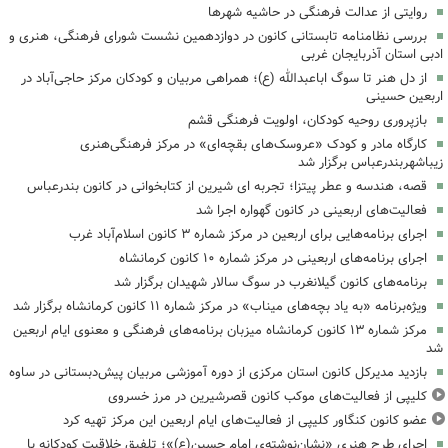
روایتی از عدالت فرهنگی در حاشیه شهرها
بررسی نظامنامه تابستانی کانون در دوازدهمین نشست شورای فرهنگی، هنری و
ادبی استان آذربایجان غربی
از دل هنر تا سوگ اباعبدالله (ع)؛ همراهی مربیان و کودکان مرکز حاجی‌آباد در
اربعین حسینی
بازپروری روحیه کودکان، اولویت فرهنگی قشم
کارگاه مادر و کودک «عروسک‌های بقچه‌ای» در مرکز فرهنگی‌هنری
زیباشهربندرعباس برگزار شد
قصه، هندسه و عطر پیتزا؛ تجربه ای شیرین از کتابخوانی در کانون بندرعباس
فعالیت‌های اربعینی در کانون گهواره اجرا شد
اجرای برنامه‌هایی برای اربعین در مرکز شماره ۳ کانون اسلام‌آباد غرب
اجرای برنامه‌های اربعینی در مرکز شماره ۱۰ کانون کرمانشاه
برنامه‌های کانون گیلانغرب در سوگ سالار شهیدان برگزار شد
ویژه‌برنامه «به یاد بچه‌های میناب» در مرکز شماره ۱۱ کانون کرمانشاه برگزار شد
مرکز شماره ۱۳ کانون کرمانشاه میزبان برنامه‌های فرهنگی و معنوی ایام اربعین
شد
بازدید مدیرکل کانون استان مرکزی از دوره آموزشی مربیان پیش‌دبستانی در ساوه
کلیپی از فعالیت‌های موکب کانون قصرشیرین در مرز خسروی
عضو کانون کنگاور کلیپی از فعالیت‌های ایام اربعین این مرکز تهیه کرد
اجرای طرح هنری «نشان‌نوشته‌ی امام حسین(ع)»؛ تلفیق خلاقیت کودکانه با