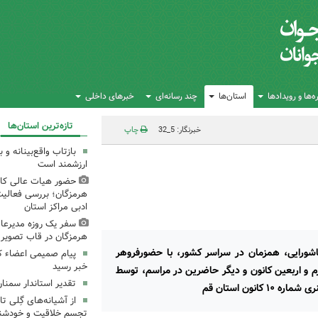
‌ها و رویدادها
استان‌ها
چند رسانه‌ای
خبرهای داخلی
تازه‌ترین استان‌ها
خبرنگار: 5_32
چاپ
بازتاب واقع‌بینانه و
ارزشمند است
حضور هیات عالی کان
هرمزگان؛ بررسی فعالی
ادبی مراکز استان
سفر یک روزه مدیرعام
هرمزگان در قاب تصویر
شورایی، همزمان در سراسر کشور، با حضورفروهر
پیام صمیمی اعضاء ک
خبر رسید
و اربعین کانون و دیگر حاضرین در مراسم، توسط
تقدیر استاندار سمنان
نون استان قم
از آشیانه‌های گِلی 
تجسم خلاقیت و خودشنا