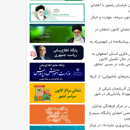
 خراسان رضوی با اعضای
کانون سرخه، مهارت و خیال
اعضای کانون دامغان در
 پیشرفته» در شهمیرزاد به
 فکری استان اصفهان به
 در حال تکمیل کانون
امی بلند در مسیر تحقق
رجزهای عاشورایی؛ از کربلا
ل آذربایجان شرقی از
هرداد پاشایی‌فر در شهر
در مرکز فرهنگی چناران
صی اعضای باشگاه سیمرغ
وین
پروری مثبت»؛ در مرکز