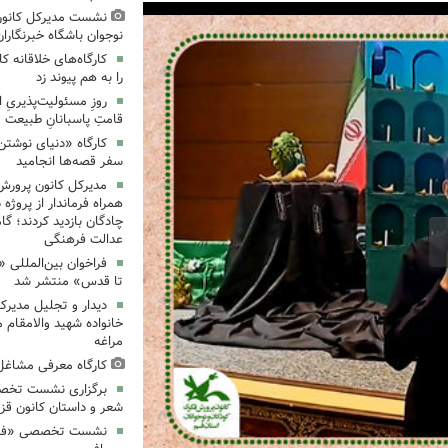
نشست مدیرکل کانون
نوجوان باشگاه خبرنگاران
کارگاه‌های خلاقانه 
را به هم پیوند زد
روزِ مسئولیت‌پذیریِ 
قامتِ پاسبانانِ طبیعت
کارگاه «دنیای نوشتن
سفر قصه‌ها انجامید
مدیرکل کانون پرورش
همراه فرماندار از پروژه
چادگان بازدید کردند؛ گ
عدالت فرهنگی
فراخوان بین‌المللی «
تا قدس» منتشر شد
دیدار و تجلیل مدیرک
خانواده شهید والامقام م
مراغه
کارگاه معرفی مشاغل 
برگزاری نشست تخص
شعر و داستان کانون قز
نشست تخصصی «فرزند