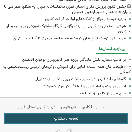
حضور کانون پرورش فکری استان تهران درتماشاخانه سیار، به منظور همراهی با
زائران جامانده از مسیر اربعین حسینی
بازدید فرماندار درگز از کارگاه‌های اوقات فراغت کانون
هوش مصنوعی به کانون می‌آید؛ برگزاری کارگاه مشترک آموزشی برای نوجوانان
مازندران
«از دستان کوچک تا دل‌های کوچک» هدیه اعضای مرکز ۲ گناباد به زائرین
پربازدید استان‌ها
بر قامتِ سفال، نقشِ ماندگارِ ایران؛ هنرِ کانون‌یاران نوجوان اصفهان
«طبیعت مال همه است» کتابی برای آموزش روش‌های تربیتی زیست‌محیطی به
کودکان
گام‌های بلند فارس در مسیر ساخت رویای علمی آینده ایران
اجرای دو ویژه‌برنامه علمی و فرهنگی در مرکز شماره ۳
طرح ملی بازیکا در یزد اجرا شد
تماس با کانون استان فارس
درباره کانون استان فارس
نسخه دسکتاپ