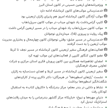
ویژه‌برنامه‌های اربعین حسینی در کانون استان البرز
خدمت‌رسانی موکب‌های کانون کرمانشاه ادامه دارد
موکب آزادگان کانون کرمانشاه امروز هم پذیرای زائران اربعینی بود
کلیپ گرامی‌داشت یاد شهدای میناب در موکب کانون سرپل‌ذهاب
موکب کانون سرپل‌ذهاب یاد شهدای میناب را در مسیر اربعین گرامی داشت
پیک روایت و پیروزی (۱۵)، میدان‌داری نوجوانان
خدمت‌رسانی در مسیر عشق؛ وقتی نوجوانان کانون چهارمحال و بختیاری مدیریت
موکب اربعین را به دست گرفتند
فعالیت‌های فرهنگی سفیر اربعینی کانون کرمانشاه در مسیر نجف تا کربلا
عضو کانون کنگاور کلیپی از فعالیت‌های این موکب تهیه کرد
امضای تفاهم‌نامه همکاری بین کانون پرورش فکری استان مرکزی و شرکت
تعاونی مصرف فرهنگیان
سفیر اربعینی کانون کرمانشاه در مسیر کربلا و اهدای دست‌سازه به زائران
نشست “رازهای اسطوره‌ها” در هرمزگان؛ دکتر ذاکری پرده از کارکردهای
شگفت‌انگیز اسطوره‌ها برداشت
نشاط و دانایی در بندر معلم؛ مرکز بندرلنگه با «کاروان کتاب» به استقبال
کودکان رفت
دنیایِ مهره‌ها و نبوغ؛ «بازیکا» مرکز گلشهر بندرعباس را به میدان رقابت‌های
استراتژیک تبدیل کرد
میدان‌داری نسل جوان در ترویج فرهنگ ایثار