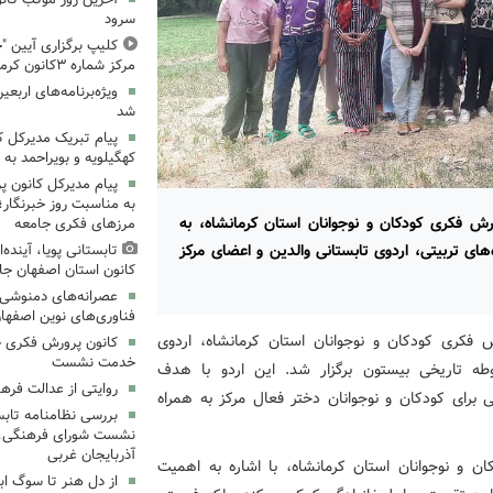
سرود
کلیپ برگزاری آیین "چ
مرکز شماره ۳کانون کرمانشاه
ویژه‌برنامه‌های اربعی
شد
پیام تبریک مدیرکل 
کهگیلویه و بویراحمد به 
پیام مدیرکل کانون 
به مناسبت روز خبرنگار؛
ورش فکری کودکان و نوجوانان استان کرمانشاه، به
مرزهای فکری جامعه
ای تربیتی، اردوی تابستانی والدین و اعضای مرکز
تابستانی پویا، آینده
کانون استان اصفهان جا
عصرانه‌های دمنوشی د
فناوری‌های نوین اصفها
ش فکری کودکان و نوجوانان استان کرمانشاه، اردوی
کانون پرورش فکری خ
خدمت نشست
والدین و اعضای مرکز شماره ۱۴ در محوطه تاریخی بیستون برگزار شد. این اردو با هدف
روایتی از عدالت فره
ی برای کودکان و نوجوانان دختر فعال مرکز به همراه
بررسی نظامنامه تابس
نشست شورای فرهنگی، ه
آذربایجان غربی
 و نوجوانان استان کرمانشاه، با اشاره به اهمیت
از دل هنر تا سوگ اب