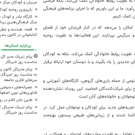
ا به تقویت روابط خانوادگی کمک می‌کند، بلکه فرصتی
مربیان و کودکان مرکز ح
ورد. ما بر این باوریم که با اجرای برنامه‌های فرهنگی
بازپروری روحیه کود
ن کمک کنیم.
کارگاه مادر و کودک 
مرکز فرهنگی‌هنری زیبا
 امکان را می‌دهد که در کنار فرزندان خود از فضای
قصه، هندسه و عطر پی
و سرگرمی بپردازند. این فعالیت‌ها به تقویت روحیه
کتابخوانی در کانون بند
پربازدید استان‌ها
به تقویت روابط خانوادگی کمک می‌کند، بلکه به کودکان
پیام تبریک مدیر کل ک
 جدیدی را یاد بگیرند و با دوستان خود ارتباط برقرار
مناسبت روز خبرنگار
پیام مدیرکل کانون 
به مناسبت روز خبرنگار؛
مرزهای فکری جامعه
نوعی از جمله بازی‌های گروهی، کارگاه‌های آموزشی و
عصرانه‌های دمنوشی د
برای شرکت‌کنندگان انجامید. این رویداد نشان‌دهنده
فناوری‌های نوین اصفها
جوانان و خانواده‌های آنان است.
طنین جان کلام در ر
جربه‌های جدید برای کودکان و نوجوانان عمل کرد. در
پیام تبریک مدیرکل ک
مناسبت روز خبرنگار
شنا شدند و از زیبایی‌های طبیعی بیستون بهره‌مند
ای تعاملی به تقویت مهارت‌های اجتماعی و همکاری در