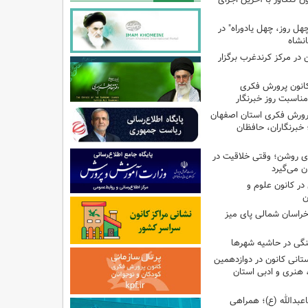
هل روز، چهل یادوراه" در
ن در مرکز کرندغرب برگزار
کانون پرورش فکری
مناسبت روز خبرنگار
پرورش فکری استان اصفهان
 خبرنگاران، حافظان
‌ای روشن؛ وقتی خلاقیت در
ن می‌گیرد
ر کانون علوم و
ن
راسان شمالی پای میز
نگی در حاشیه شهرها
تانی کانون در دوازدهمین
نری و ادبی استان
اعبدالله (ع)؛ همراهی