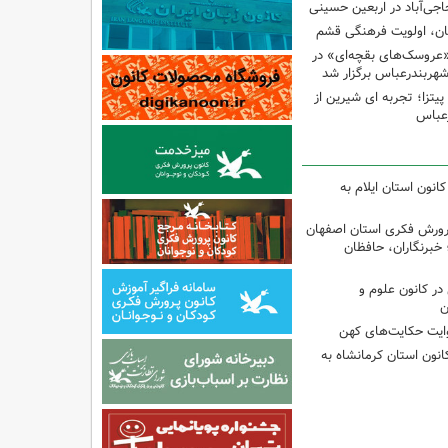
اجی‌آباد در اربعین حسینی
کان، اولویت فرهنگی قشم
«عروسک‌های بقچه‌ای» در
شهربندرعباس برگزار شد
تزا؛ تجربه ای شیرین از
رعباس
انون استان ایلام به
پرورش فکری استان اصفهان
 خبرنگاران، حافظان
ر کانون علوم و
ن
وایت حکایت‌های کهن
انون استان کرمانشاه به