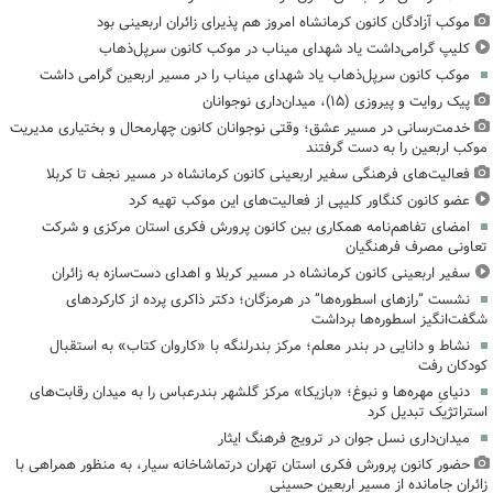
موکب آزادگان کانون کرمانشاه امروز هم پذیرای زائران اربعینی بود
کلیپ گرامی‌داشت یاد شهدای میناب در موکب کانون سرپل‌ذهاب
موکب کانون سرپل‌ذهاب یاد شهدای میناب را در مسیر اربعین گرامی داشت
پیک روایت و پیروزی (۱۵)، میدان‌داری نوجوانان
خدمت‌رسانی در مسیر عشق؛ وقتی نوجوانان کانون چهارمحال و بختیاری مدیریت
موکب اربعین را به دست گرفتند
فعالیت‌های فرهنگی سفیر اربعینی کانون کرمانشاه در مسیر نجف تا کربلا
عضو کانون کنگاور کلیپی از فعالیت‌های این موکب تهیه کرد
امضای تفاهم‌نامه همکاری بین کانون پرورش فکری استان مرکزی و شرکت
تعاونی مصرف فرهنگیان
سفیر اربعینی کانون کرمانشاه در مسیر کربلا و اهدای دست‌سازه به زائران
نشست “رازهای اسطوره‌ها” در هرمزگان؛ دکتر ذاکری پرده از کارکردهای
شگفت‌انگیز اسطوره‌ها برداشت
نشاط و دانایی در بندر معلم؛ مرکز بندرلنگه با «کاروان کتاب» به استقبال
کودکان رفت
دنیایِ مهره‌ها و نبوغ؛ «بازیکا» مرکز گلشهر بندرعباس را به میدان رقابت‌های
استراتژیک تبدیل کرد
میدان‌داری نسل جوان در ترویج فرهنگ ایثار
حضور کانون پرورش فکری استان تهران درتماشاخانه سیار، به منظور همراهی با
زائران جامانده از مسیر اربعین حسینی