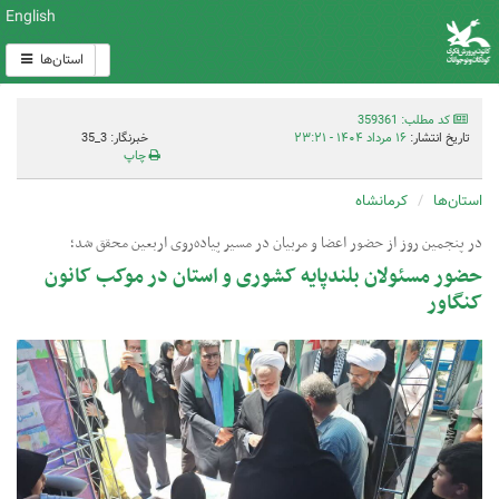
English
استان‌ها
کد مطلب: 359361
تاریخ انتشار:
۱۶ مرداد ۱۴۰۴ - ۲۳:۲۱
خبرنگار: 3_35
چاپ
استان‌ها
کرمانشاه
در پنجمین روز از حضور اعضا و مربیان در مسیر پیاده‌روی اربعین محقق شد؛
حضور مسئولان بلندپایه کشوری و استان در موکب کانون
کنگاور