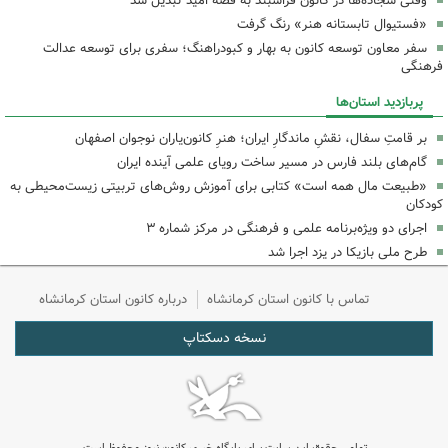
وقتی سجاده‌ها در کانون فراشبند به قصه امید تبدیل شد
«فستیوال تابستانه هنر» رنگ گرفت
سفر معاون توسعه کانون به بهار و کبودراهنگ؛ سفری برای توسعه عدالت
فرهنگی
پربازدید استان‌ها
بر قامتِ سفال، نقشِ ماندگارِ ایران؛ هنرِ کانون‌یاران نوجوان اصفهان
گام‌های بلند فارس در مسیر ساخت رویای علمی آینده ایران
«طبیعت مال همه است» کتابی برای آموزش روش‌های تربیتی زیست‌محیطی به
کودکان
اجرای دو ویژه‌برنامه علمی و فرهنگی در مرکز شماره ۳
طرح ملی بازیکا در یزد اجرا شد
تماس با کانون استان کرمانشاه
درباره کانون استان کرمانشاه
نسخه دسکتاپ
تمامی حقوق این سایت برای پایگاه خبری کانون نیوز محفوظ است.