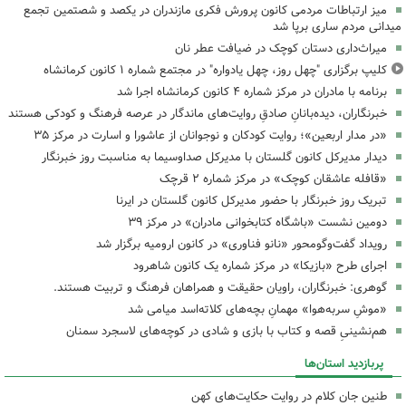
میز ارتباطات مردمی کانون پرورش فکری مازندران در یکصد و شصتمین تجمع
میدانی مردم ساری برپا شد
میراث‌داری دستان کوچک در ضیافت عطر نان
کلیپ برگزاری "چهل روز، چهل یادواره" در مجتمع شماره ۱ کانون کرمانشاه
برنامه با مادران در مرکز شماره ۴ کانون کرمانشاه اجرا شد
خبرنگاران، دیده‌بانانِ صادقِ روایت‌های ماندگار در عرصه فرهنگ و کودکی هستند
«در مدار اربعین»؛ روایت کودکان و نوجوانان از عاشورا و اسارت در مرکز ۳۵
دیدار مدیرکل کانون گلستان با مدیرکل صداوسیما به مناسبت روز خبرنگار
«قافله عاشقان کوچک» در مرکز شماره ۲ قرچک
تبریک روز خبرنگار با حضور مدیرکل کانون گلستان در ایرنا
دومین نشست «باشگاه کتابخوانی مادران» در مرکز ۳۹
رویداد گفت‌وگومحور «نانو فناوری» در کانون ارومیه برگزار شد
اجرای طرح «بازیکا» در مرکز شماره یک کانون شاهرود
گوهری: خبرنگاران، راویان حقیقت و همراهان فرهنگ و تربیت هستند.
«موشِ سربه‌هوا» مهمانِ بچه‌های کلاته‌اسد میامی شد
هم‌نشینیِ قصه و کتاب با بازی و شادی در کوچه‌های لاسجرد سمنان
پربازدید استان‌ها
طنین جان کلام در روایت حکایت‌های کهن