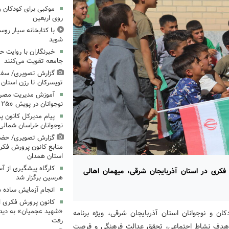
موکبی برای کودکان و 
روی اربعین
با کتابخانه سیار روس
شوید
خبرنگاران با روایت حق
جامعه تقویت می‌کنند
گزارش تصویری/ سفر 
تویسرکان تا رزن استان
آموزش مدیریت مصرف 
نوجوانان در پویش «۲۵ درجه؛ قرار همدلی»
پیام مدیرکل کانون 
نوجوانان خراسان شمالی 
گزارش تصویری/ حضو
منابع کانون پرورش فکری
استان همدان
کارگاه پیشگیری از آ
فکری در استان آذربایجان شرقی، میهمان اهالی
هرسین برگزار شد
انجام آزمایش ساده ش
کانون پرورش فکری اس
«شهید عجمیان» به دیدار
ن و نوجوانان استان آذربایجان شرقی، ویژه برنامه
رفت
با هدف نشاط اجتماعی، تحقق عدالت فرهنگی و فرصت