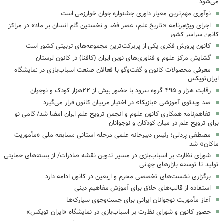
می‌شود
نوآوری مهم‌ترین معیار داوری جشنواره جوان خوارزمی است
اجرای ویژه‌برنامه «تاریخ علم، عصر فضا و نخستین گام انسان بر ماه» در مراکز
کانون سراسر کشور
کانون پرورش فکری یکی از پربرکت‌ترین مجموعه‌های تربیتی کشور است
گشایش مرکز علوم و فناوری‌های نوین ایران (کافنا) در کانون لرستان
معرفی محصولات کانون و گفت‌وگو با فعالان صنعت اسباب‌بازی در نمایشگاه
ایران‌تویکس
رقابت هزار و ۴۹۵ گروه سرود با حضور بیش از ۲۲هزار کودک و نوجوان
‌صد ویدئوی آموزشی «بازیکا» در اختیار مربیان کانون قرار می‌گیرد
تفاهم‌نامه همکاری کانون علوم و انجمن ترویج علم ایران امضا شد/ گامی نو
برای ترویج علم در میان کودکان و نوجوانان
مصطفی پردلی؛ رئیس دبیرخانه علمی مرحله استانی مسابقه ملی «مأموریت
ماکان» شد
شورای نظارت بر اسباب‌بازی در مسیر تدوین نقشه صادرات/ از بسته‌های حمایتی
تولید تا توسعه بازارهای جهانی
برگزاری نشست‌های تخصصی محرم و اربعین در کانون ادامه دارد
استفاده از قالب‌های خلاق برای آموزش مفاهیم دینی
آغاز مأموریت نوجوانان ایرانی برای جست‌وجوی سیارک‌ها
حضور کانون و شورای نظارت بر اسباب‌بازی در نمایشگاه «ایران تویکس»