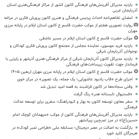
بازدید مدیرکل آفرینش‌های فرهنگی کانون کشور از مراکز فرهنگی‌هنری استان
آذربایجان غربی
امضای تفاهم‌نامه احداث پردیس فرهنگی و هنری کانون پرورش فکری در مراغه
روایت تصویری هفتم از موکب حضرت قاسم ع کانون استان ایلام در پایانه مرزی
مهران
موکب حضرت قاسم ع کانون استان ایلام در مسیر عاشقی
بازدید فرید موسوی، نماینده مجلس از مجتمع کانون پرورش فکری کودکان و
نوجوانان آذربایجان شرقی
بازدید مدیرکل کانون آذربایجان شرقی از مرکز فرهنگی‌-هنری آذرشهر و رایزنی با
فرماندار جهت تقویت زیرساخت‌های فرهنگی
موکب حضرت قاسم ع کانون استان ایلام در پایانه مرزی مهران اربعین ۱۴۰۵
اجرای طرح «قاب یادبود عاشورایی؛ یک جمله، یک تصویر» در مرکز خوی
وقتی سجاده‌ها در کانون فراشبند به قصه امید تبدیل شد
«فستیوال تابستانه هنر» رنگ گرفت
سفر معاون توسعه کانون به بهار و کبودراهنگ؛ سفری برای توسعه عدالت
فرهنگی
بازدید مدیرکل آفرینش‌های فرهنگی کانون از موکب «میهمانان کوچک امام
حسین(ع)» در مرز تمرچین پیرانشهر
بازگشت به اصالت در عصر دیجیتال؛ مسابقه ملی «طراحی تمبر کودک» در
هرمزگان کلید خورد