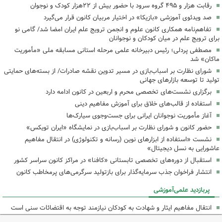
رقابت هزار و ۴۹۵ گروه سرود با حضور بیش از ۲۲هزار کودک و نوجوان
‌صد ویدئوی آموزشی «بازیکا» در اختیار مربیان کانون قرار می‌گیرد
تفاهم‌نامه همکاری کانون علوم و انجمن ترویج علم ایران امضا شد/ گامی نو
برای ترویج علم در میان کودکان و نوجوانان
مصطفی پردلی؛ رئیس دبیرخانه علمی مرحله استانی مسابقه ملی «مأموریت
ماکان» شد
شورای نظارت بر اسباب‌بازی در مسیر تدوین نقشه صادرات/ از بسته‌های حمایتی
تولید تا توسعه بازارهای جهانی
برگزاری نشست‌های تخصصی محرم و اربعین در کانون ادامه دارد
استفاده از قالب‌های خلاق برای آموزش مفاهیم دینی
آغاز مأموریت نوجوانان ایرانی برای جست‌وجوی سیارک‌ها
حضور کانون و شورای نظارت بر اسباب‌بازی در نمایشگاه «ایران تویکس»
نشست «استفاده از ابزارهای نوین (رسانه و تکنولوژی) در انتقال مفاهیم
عاشورایی به نسل دیجیتال»
استقبال از دوره‌های تخصصی تابستانی «کافنا» در مراکز کانون سراسر کشور
انتشار فراخوان جذب سرمایه‌گذار برای بازتولید سرگرمی‌های پرمخاطب کانون
پربازدید علمی‌آموزشی
انتقال مفاهیم ایثار و شهادت به کودکان نیازمند توجه به اقتضائات سنی است