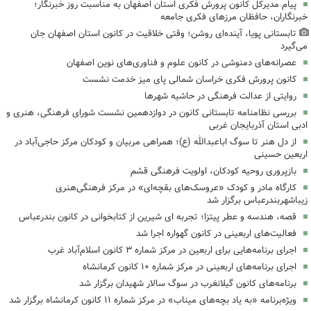
پیام مدیرکل کانون پرورش فکری استان اصفهان به مناسبت روز خبرنگار؛
خبرنگاران، حافظان مرزهای فکری جامعه
تابستانی پویا، آینده‌ای روشن؛ وقتی خلاقیت در کانون استان اصفهان جان
می‌گیرد
عصرانه‌های دمنوشی در کانون علوم و فناوری‌های نوین اصفهان
کانون پرورش فکری خراسان شمالی پای میز خدمت نشست
روایتی از عدالت فرهنگی در حاشیه شهرها
بررسی نظامنامه تابستانی کانون در دوازدهمین نشست شورای فرهنگی، هنری و
ادبی استان آذربایجان غربی
از دل هنر تا سوگ اباعبدالله (ع)؛ همراهی مربیان و کودکان مرکز حاجی‌آباد در
اربعین حسینی
بازپروری روحیه کودکان، اولویت فرهنگی قشم
کارگاه مادر و کودک «عروسک‌های بقچه‌ای» در مرکز فرهنگی‌هنری
زیباشهربندرعباس برگزار شد
قصه، هندسه و عطر پیتزا؛ تجربه ای شیرین از کتابخوانی در کانون بندرعباس
فعالیت‌های اربعینی در کانون گهواره اجرا شد
اجرای برنامه‌هایی برای اربعین در مرکز شماره ۳ کانون اسلام‌آباد غرب
اجرای برنامه‌های اربعینی در مرکز شماره ۱۰ کانون کرمانشاه
برنامه‌های کانون گیلانغرب در سوگ سالار شهیدان برگزار شد
ویژه‌برنامه «به یاد بچه‌های میناب» در مرکز شماره ۱۱ کانون کرمانشاه برگزار شد