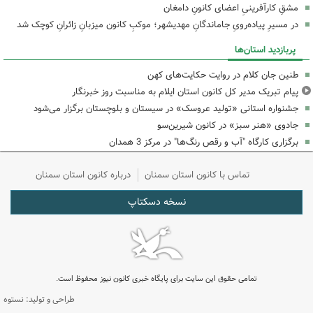
مشقِ کارآفرینیِ اعضای کانونِ دامغان
در مسیرِ پیاده‌رویِ جاماندگانِ مهدیشهر؛ موکبِ کانون میزبانِ زائرانِ کوچک شد
پربازدید استان‌ها
طنین جان کلام در روایت حکایت‌های کهن
پیام تبریک مدیر کل کانون استان ایلام به مناسبت روز خبرنگار
جشنواره استانی «تولید عروسک» در سیستان و بلوچستان برگزار می‌شود
جادوی «هنر سبز» در کانون شیرین‌سو
برگزاری کارگاه "آب و رقص رنگ‌ها" در مرکز 3 همدان
تماس با کانون استان سمنان
درباره کانون استان سمنان
نسخه دسکتاپ
تمامی حقوق این سایت برای پایگاه خبری کانون نیوز محفوظ است.
طراحی و تولید: نستوه