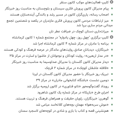
کلیپ فعالیت‌های موکب کانون سنقر
پیام مدیرکل کانون پرورش فکری سیستان و بلوچستان به مناسبت روز خبرنگار
اصحاب رسانه، یاری‌گران کانون در مسیر رشد و بالندگی آینده‌سازان هستند
میز ارتباطات مردمی کانون پرورش فکری مازندران در یکصد و شصتمین تجمع
میدانی مردم ساری برپا شد
میراث‌داری دستان کوچک در ضیافت عطر نان
کلیپ برگزاری "چهل روز، چهل یادواره" در مجتمع شماره ۱ کانون کرمانشاه
برنامه با مادران در مرکز شماره ۴ کانون کرمانشاه اجرا شد
خبرنگاران، دیدبانانِ صادقِ روایت‌های ماندگار در عرصه فرهنگ و کودکی هستند
«در مدار اربعین»؛ روایت کودکان و نوجوانان از عاشورا و اسارت در مرکز ۳۵
دیدار مدیرکل کانون گلستان با مدیرکل صداوسیما به مناسبت روز خبرنگار
«قافله عاشقان کوچک» در مرکز شماره ۲ قرچک
تبریک روز خبرنگار با حضور مدیرکل کانون گلستان در ایرنا
دومین نشست «باشگاه کتابخوانی مادران» در مرکز ۳۹
رویداد گفت‌وگومحور «نانو فناوری» در کانون ارومیه برگزار شد
اجرای طرح «بازیکا» در مرکز شماره یک کانون شاهرود
گوهری: خبرنگاران، راویان حقیقت و همراهان فرهنگ و تربیت هستند.
«موشِ سربه‌هوا» مهمانِ بچه‌های کلاته‌اسد میامی شد
هم‌نشینیِ قصه و کتاب با بازی و شادی در کوچه‌های لاسجرد سمنان