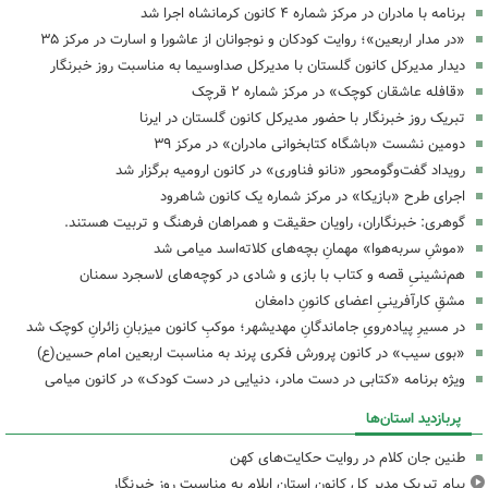
برنامه با مادران در مرکز شماره ۴ کانون کرمانشاه اجرا شد
«در مدار اربعین»؛ روایت کودکان و نوجوانان از عاشورا و اسارت در مرکز ۳۵
دیدار مدیرکل کانون گلستان با مدیرکل صداوسیما به مناسبت روز خبرنگار
«قافله عاشقان کوچک» در مرکز شماره ۲ قرچک
تبریک روز خبرنگار با حضور مدیرکل کانون گلستان در ایرنا
دومین نشست «باشگاه کتابخوانی مادران» در مرکز ۳۹
رویداد گفت‌وگومحور «نانو فناوری» در کانون ارومیه برگزار شد
اجرای طرح «بازیکا» در مرکز شماره یک کانون شاهرود
گوهری: خبرنگاران، راویان حقیقت و همراهان فرهنگ و تربیت هستند.
«موشِ سربه‌هوا» مهمانِ بچه‌های کلاته‌اسد میامی شد
هم‌نشینیِ قصه و کتاب با بازی و شادی در کوچه‌های لاسجرد سمنان
مشقِ کارآفرینیِ اعضای کانونِ دامغان
در مسیرِ پیاده‌رویِ جاماندگانِ مهدیشهر؛ موکبِ کانون میزبانِ زائرانِ کوچک شد
«بوی سیب» در کانون پرورش فکری پرند به مناسبت اربعین امام حسین(ع)
ویژه برنامه «کتابی در دست مادر، دنیایی در دست کودک» در کانون میامی
پربازدید استان‌ها
طنین جان کلام در روایت حکایت‌های کهن
پیام تبریک مدیر کل کانون استان ایلام به مناسبت روز خبرنگار