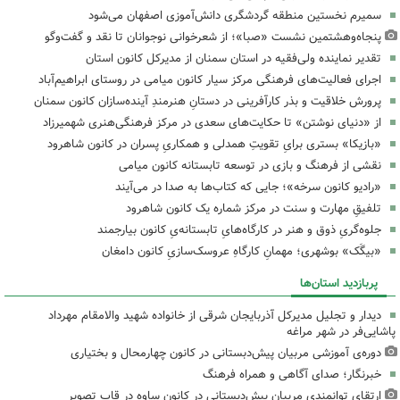
سمیرم نخستین منطقه گردشگری دانش‌آموزی اصفهان می‌شود
پنجاه‌وهشتمین نشست «صبا»؛ از شعرخوانی نوجوانان تا نقد و گفت‌وگو
تقدیر نماینده ولی‌فقیه در استان سمنان از مدیرکل کانون استان
اجرای فعالیت‌های فرهنگی مرکز سیار کانون میامی در روستای ابراهیم‌آباد
پرورش خلاقیت و بذر کارآفرینی در دستانِ هنرمندِ آینده‌سازان کانون سمنان
از «دنیای نوشتن» تا حکایت‌های سعدی در مرکز فرهنگی‌هنری شهمیرزاد
«بازیکا» بستری برایِ تقویتِ همدلی و همکاریِ پسران در کانون شاهرود
نقشی از فرهنگ و بازی در توسعه تابستانه کانون میامی
«رادیو کانون سرخه»؛ جایی که کتاب‌ها به صدا در می‌آیند
تلفیقِ مهارت و سنت در مرکز شماره یک کانون شاهرود
جلوه‌گریِ ذوق و هنر در کارگاه‌هایِ تابستانه‌یِ کانون بیارجمند
«بیگَک» بوشهری؛ مهمانِ کارگاهِ عروسک‌سازیِ کانون دامغان
پربازدید استان‌ها
دیدار و تجلیل مدیرکل آذربایجان شرقی از خانواده شهید والامقام مهرداد
پاشایی‌فر در شهر مراغه
دوره‌ی آموزشی مربیان پیش‌دبستانی در کانون چهارمحال و بختیاری
خبرنگار؛ صدای آگاهی و همراه فرهنگ
ارتقای توانمندی مربیان پیش‌دبستانی در کانون ساوه در قاب تصویر