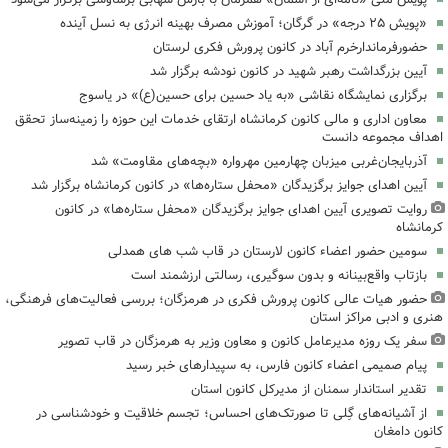
«پویش ۲۵ درجه» در گرگان؛ آموزش مصرف بهینه انرژی به نسل آینده
حضورفرماندارخرم آباد در کانون پرورش فکری لرستان
آیین بزرگداشت رهبر شهید در کانون نودشه برگزار شد
برگزاری نمایشگاه نقاشی «به یاد حسین برای حسین(ع)» در یاسوج
معاون اداری و مالی کانون کرمانشاه ارتقای خدمات این حوزه را زمینه‌ساز تحقق
اهداف مجموعه دانست
آذربایجان‌غربی میزبان چهارمین مهرواره «بچه‌های مقاومت» شد
آیین اهدای جوایز برگزیدگان «محفل ستاره‌ها» در کانون کرمانشاه برگزار شد
روایت تصویری آیین اهدای جوایز برگزیدگان «محفل ستاره‌ها» در کانون
کرمانشاه
سومین حضور اعضاء کانون لارستان در قاب شب های همدلی
بازتاب واقع‌بینانه و بدون سوگیری، رسالتی ارزشمند است
حضور هیات عالی کانون پرورش فکری در هرمزگان؛ بررسی فعالیت‌های فرهنگی،
هنری و ادبی مراکز استان
سفر یک روزه مدیرعامل کانون و معاون وزیر به هرمزگان در قاب تصویر
پیام صمیمی اعضاء کانون فارس، به سپیدارهای خبر رسید
تقدیر استاندار سمنان از مدیرکل کانون استان
از آشیانه‌های گِلی تا صورتک‌های احساس؛ تجسم خلاقیت و خودشناسی در
کانون دامغان