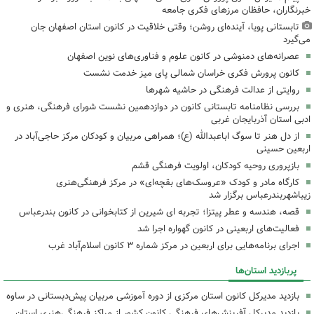
خبرنگاران، حافظان مرزهای فکری جامعه
تابستانی پویا، آینده‌ای روشن؛ وقتی خلاقیت در کانون استان اصفهان جان
می‌گیرد
عصرانه‌های دمنوشی در کانون علوم و فناوری‌های نوین اصفهان
کانون پرورش فکری خراسان شمالی پای میز خدمت نشست
روایتی از عدالت فرهنگی در حاشیه شهرها
بررسی نظامنامه تابستانی کانون در دوازدهمین نشست شورای فرهنگی، هنری و
ادبی استان آذربایجان غربی
از دل هنر تا سوگ اباعبدالله (ع)؛ همراهی مربیان و کودکان مرکز حاجی‌آباد در
اربعین حسینی
بازپروری روحیه کودکان، اولویت فرهنگی قشم
کارگاه مادر و کودک «عروسک‌های بقچه‌ای» در مرکز فرهنگی‌هنری
زیباشهربندرعباس برگزار شد
قصه، هندسه و عطر پیتزا؛ تجربه ای شیرین از کتابخوانی در کانون بندرعباس
فعالیت‌های اربعینی در کانون گهواره اجرا شد
اجرای برنامه‌هایی برای اربعین در مرکز شماره ۳ کانون اسلام‌آباد غرب
پربازدید استان‌ها
بازدید مدیرکل کانون استان مرکزی از دوره آموزشی مربیان پیش‌دبستانی در ساوه
بازدید مدیرکل آفرینش‌های فرهنگی کانون کشور از مراکز فرهنگی‌هنری استان