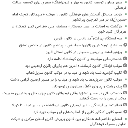
سفر معاون توسعه کانون به بهار و کبودراهنگ؛ سفری برای توسعه عدالت
فرهنگی
بازدید مدیرکل آفرینش‌های فرهنگی کانون از موکب «میهمانان کوچک امام
حسین(ع)» در مرز تمرچین پیرانشهر
بازگشت به اصالت در عصر دیجیتال؛ مسابقه ملی «طراحی تمبر کودک» در
هرمزگان کلید خورد
سه ایستگاه پررفت‌وآمد دانایی در کانون فارس
به عشقِ کوچک‌ترین زائران؛ حماسه‌یِ سپیده‌دمِ کانون در جاده‌یِ عشق
ویژه‌برنامه‌های اربعین حسینی در کانون استان البرز
خدمت‌رسانی موکب‌های کانون کرمانشاه ادامه دارد
موکب آزادگان کانون کرمانشاه امروز هم پذیرای زائران اربعینی بود
کلیپ گرامی‌داشت یاد شهدای میناب در موکب کانون سرپل‌ذهاب
موکب کانون سرپل‌ذهاب یاد شهدای میناب را در مسیر اربعین گرامی داشت
پیک روایت و پیروزی (۱۵)، میدان‌داری نوجوانان
خدمت‌رسانی در مسیر عشق؛ وقتی نوجوانان کانون چهارمحال و بختیاری مدیریت
موکب اربعین را به دست گرفتند
فعالیت‌های فرهنگی سفیر اربعینی کانون کرمانشاه در مسیر نجف تا کربلا
عضو کانون کنگاور کلیپی از فعالیت‌های این موکب تهیه کرد
امضای تفاهم‌نامه همکاری بین کانون پرورش فکری استان مرکزی و شرکت
تعاونی مصرف فرهنگیان