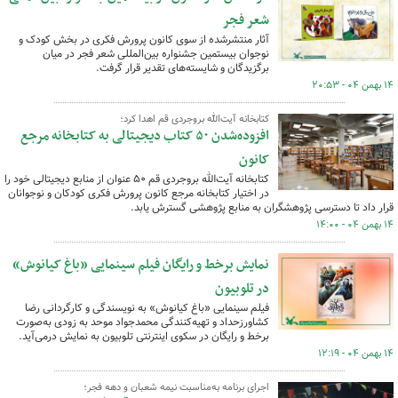
شعر فجر
آثار منتشرشده از سوی کانون پرورش فکری در بخش کودک و
نوجوان بیستمین جشنواره بین‌المللی شعر فجر در میان
برگزیدگان و شایسته‌های تقدیر قرار گرفت.
۱۴ بهمن ۰۴ - ۲۰:۵۳
کتابخانه آیت‌الله بروجردی قم اهدا کرد؛
افزوده‌شدن ۵۰ کتاب دیجیتالی به کتابخانه مرجع
کانون
کتابخانه آیت‌الله بروجردی قم ۵۰ عنوان از منابع دیجیتالی خود را
در اختیار کتابخانه مرجع کانون پرورش فکری کودکان و نوجوانان
قرار داد تا دسترسی پژوهشگران به منابع پژوهشی گسترش یابد.
۱۴ بهمن ۰۴ - ۱۴:۰۰
نمایش برخط و رایگان فیلم سینمایی «باغ کیانوش»
در تلوبیون
فیلم سینمایی «باغ کیانوش» به نویسندگی و کارگردانی رضا
کشاورزحداد و تهیه‌کنندگی محمدجواد موحد به زودی به‌صورت
برخط و رایگان در سکوی اینترنتی تلوبیون به نمایش درمی‌آید.
۱۴ بهمن ۰۴ - ۱۲:۱۹
اجرای برنامه به‌مناسبت نیمه شعبان و دهه فجر؛