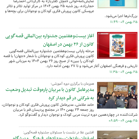
نمایش‌نامه‌خوانی «مَچَل کفترباز» به کارگردانی احمدرضا
حجارزاده، روز شنبه ۲۵ بهمن ۱۴۰۴ در مرکز تولید تئاتر و تئاتر
عروسکی کانون پرورش فکری کودکان و نوجوانان برای بچه‌ها و
بزرگ‌ترها اجرا می‌شود.
۲۵ بهمن ۰۴ - ۱۱:۴۹
آغاز بیست‌وهفتمین جشنواره بین‌المللی قصه‌گویی
کانون از ۲۶ بهمن در اصفهان
مرحله پایانی بیست‌وهفتمین جشنواره بین‌المللی قصه‌گویی
کانون پرورش فکری کودکان و نوجوانان با شعار «جهان! با قصه
کودکان را ببین» از صبح روز ۲۶ بهمن ۱۴۰۴ به میزبانی شهر
تاریخی و فرهنگی اصفهان آغاز می‌شود و تا ۲۷ بهمن ادامه دارد.
۲۵ بهمن ۰۴ - ۱۱:۳۵
هم‌زمان با برگزاری دوره آموزشی؛
مدیرعامل کانون با مربیان پاره‌وقت تبدیل وضعیت
به شرکتی در قم دیدار کرد
حامد علامتی، مدیرعامل کانون پرورش فکری کودکان و نوجوانان،
روز جمعه ۲۴ بهمن ۱۴۰ در مجتمع پردیسان قم با مربیان
شرکت‌کننده در چهاردهمین دوره تربیت مربی کودک و نوجوان دیدار و گفت‌وگو کرد.
۲۵ بهمن ۰۴ - ۰۸:۵۹
افشین علا در نشست با مسئولان جشنواره قصه‌گویی:
اصفهان، پایتخت رویدادهای فرهنگی و پیشگام