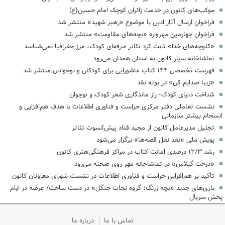
موکب‌های کانون در خدمت زائران کوچک امام حسین(ع)
فراخوان ارسال آثار ادبی با موضوع «رهبر شهید» منتشر شد
فراخوان چهارمین مهرواره «بچه‌های مقاومت» منتشر شد
«کلوچه‌های خدا» ثابت کرد تئاتر حرفه‌ای کودک، مرز جغرافیا نمی‌شناسد
تماشاخانه سیار کانون به استان همدان می‌رود
فهرست تخصصی ۱۴۴ کتاب عاشورایی برای کودکان و نوجوانان منتشر شد
«زیبا صدایم کن» در بوته نقد
شناخت دنیای کودک؛ راز ماندگاری شعر کودک و نوجوان
نشست تعاملی دفتر مرکزی حراست و فناوری اطلاعات با هدف هم‌افزایی و
انسجام بیشتر سازمانی
تجلیل مدیرعامل کانون از مجید قناد پیش‌کسوت تئاتر
پویش ملی «نقد نقل قصه‌ها» برگزار می‌شود
رشد ۱۲/۳ درصدی امانت کتاب در مراکز فرهنگی‌هنری کانون
«درخت گیلاس» در تماشاخانه مهر روی صحنه می‌رود
تأکید بر هم‌افزایی حراست و فناوری اطلاعات در نشست شورای معاونان کانون
بازی‌های جدید «بچه زرنگ؛ گروه نجات جنگل» در دست ساخت/ عرضه در ایام
پخش سریال
تماس با ما
درباره ما