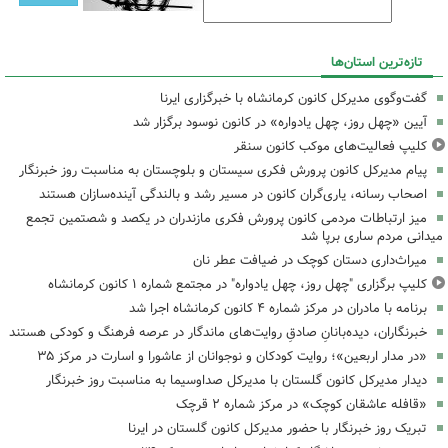
تازه‌ترین استان‌ها
گفت‌وگوی مدیرکل کانون کرمانشاه با خبرگزاری ایرنا
آیین «چهل روز، چهل یادواره» در کانون نوسود برگزار شد
کلیپ فعالیت‌های موکب کانون سنقر
پیام مدیرکل کانون پرورش فکری سیستان و بلوچستان به مناسبت روز خبرنگار
اصحاب رسانه، یاری‌گران کانون در مسیر رشد و بالندگی آینده‌سازان هستند
میز ارتباطات مردمی کانون پرورش فکری مازندران در یکصد و شصتمین تجمع
میدانی مردم ساری برپا شد
میراث‌داری دستان کوچک در ضیافت عطر نان
کلیپ برگزاری "چهل روز، چهل یادواره" در مجتمع شماره ۱ کانون کرمانشاه
برنامه با مادران در مرکز شماره ۴ کانون کرمانشاه اجرا شد
خبرنگاران، دیده‌بانانِ صادقِ روایت‌های ماندگار در عرصه فرهنگ و کودکی هستند
«در مدار اربعین»؛ روایت کودکان و نوجوانان از عاشورا و اسارت در مرکز ۳۵
دیدار مدیرکل کانون گلستان با مدیرکل صداوسیما به مناسبت روز خبرنگار
«قافله عاشقان کوچک» در مرکز شماره ۲ قرچک
تبریک روز خبرنگار با حضور مدیرکل کانون گلستان در ایرنا