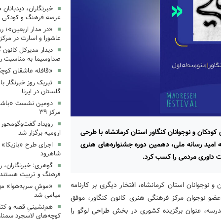
خبرنگاران، دیدبانانِ 
عرصه فرهنگ و کودکی 
«در مدار اربعین»؛ رو
عاشورا و اسارت در مرکز ۳۵
دیدار مدیرکل کانون 
صداوسیما به مناسبت رو
«قافله عاشقان کوچک» د
تبریک روز خبرنگار ب
گلستان در ایرنا
دومین نشست «باشگاه
مرکز ۳۹
رویداد گفت‌وگومحور «
دکان و نوجوانان کنگاور استان کرمانشاه با طرحی
ارومیه برگزار شد
ه امید رسانه ملی، دهمین دوره جشنواره‌های هنری
اجرای طرح «بازیکا» 
شاهرود
 داوری مردمی را کسب کرد.
گوهری: خبرنگاران، ر
فرهنگ و تربیت هستند.
 نوجوانان استان کرمانشاه، افتخار دیگری بر کارنامه
«موشِ سربه‌هوا» مهم
میامی شد
عضو نوجوان مرکز فرهنگی هنری کانون کنگاور، موفق
هم‌نشینیِ قصه و کتا
سه، عنوان برگزیده کشوری در بخش طراحی لوگو را
کوچه‌های لاسجرد سمنا