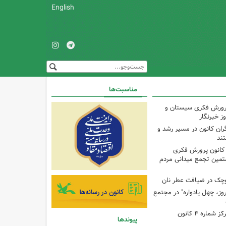
English
مناسبت‌ها
پرورش فکری سیستان و
ز خبرنگار
ران کانون در مسیر رشد و
تند
 کانون پرورش فکری
تمین تجمع میدانی مردم
وچک در ضیافت عطر نان
وز، چهل یادواره" در مجتمع
برنامه با مادران در مرکز شماره ۴ کانون
پیوندها