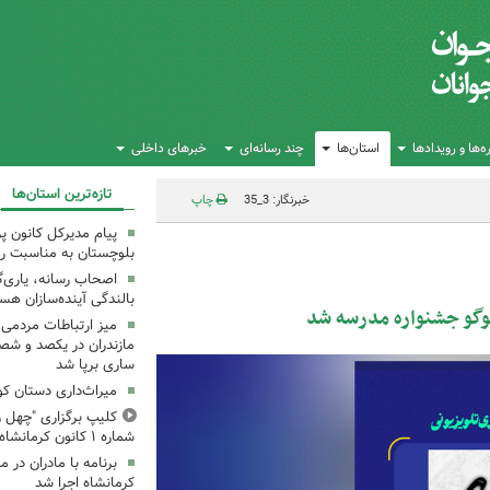
‌ها و رویدادها
استان‌ها
چند رسانه‌ای
خبرهای داخلی
تازه‌ترین استان‌ها
خبرنگار: 3_35
چاپ
پیام مدیرکل کانون 
بلوچستان به مناسبت رو
اصحاب رسانه، یاری‌گ
بالندگی آینده‌سازان هس
وگو جشنواره مدرسه شد
میز ارتباطات مردمی
مازندران در یکصد و شص
ساری برپا شد
میراث‌داری دستان ک
کلیپ برگزاری "چهل ر
شماره ۱ کانون کرمانشاه
کرمانشاه اجرا شد