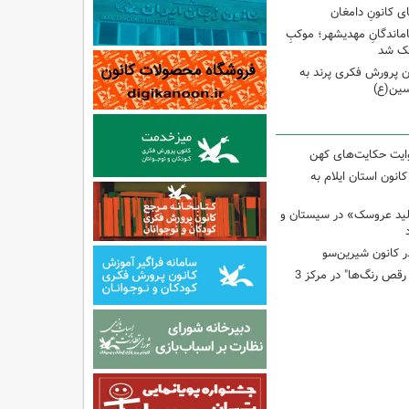
ی کانونِ دامغان
جاماندگانِ مهدیشهر؛ موکبِ
وچک شد
 پرورش فکری پرند به
سین(ع)
وایت حکایت‌های کهن
انون استان ایلام به
لید عروسک» در سیستان و
 کانون شیرین‌سو
برگزاری کارگاه "آب و رقص رنگ‌ها" در مرکز 3