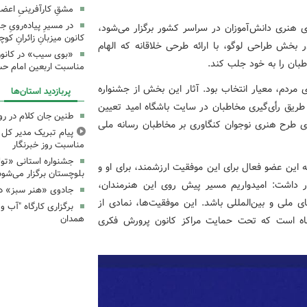
مشقِ کارآفرینیِ اعضا
در مسیرِ پیاده‌رویِ 
 هنری دانش‌آموزان در سراسر کشور برگزار می‌شود،
کانون میزبانِ زائرانِ ک
 بخش طراحی لوگو، با ارائه طرحی خلاقانه که الهام
«بوی سیب» در کانون
طبان را به خود جلب کند.
مناسبت اربعین امام ح
 مردم، معیار انتخاب بود. آثار این بخش از جشنواره
پربازدید استان‌ها
 طریق رأی‌گیری مخاطبان در سایت باشگاه امید تعیین
طنین جان کلام در ر
 طرح هنری نوجوان کنگاوری بر مخاطبان رسانه ملی
پیام تبریک مدیر کل ک
مناسبت روز خبرنگار
جشنواره استانی «تو
این عضو فعال برای این موفقیت ارزشمند، برای او و
بلوچستان برگزار می‌شود
ر داشت: امیدواریم مسیر پیش روی این هنرمندان،
جادوی «هنر سبز» در
ای ملی و بین‌المللی باشد. این موفقیت‌ها، نمادی از
همدان
نشاه است که تحت حمایت مراکز کانون پرورش فکری