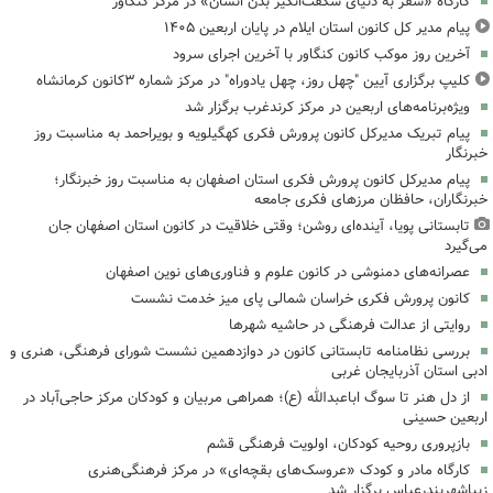
کارگاه «سفر به دنیای شگفت‌انگیز بدن انسان» در مرکز کنگاور
پیام مدیر کل کانون استان ایلام در پایان اربعین ۱۴۰۵
آخرین روز موکب کانون کنگاور با آخرین اجرای سرود
کلیپ برگزاری آیین "چهل روز، چهل یادوراه" در مرکز شماره ۳کانون کرمانشاه
ویژه‌برنامه‌های اربعین در مرکز کرندغرب برگزار شد
پیام تبریک مدیرکل کانون پرورش فکری کهگیلویه و بویراحمد به مناسبت روز
خبرنگار
پیام مدیرکل کانون پرورش فکری استان اصفهان به مناسبت روز خبرنگار؛
خبرنگاران، حافظان مرزهای فکری جامعه
تابستانی پویا، آینده‌ای روشن؛ وقتی خلاقیت در کانون استان اصفهان جان
می‌گیرد
عصرانه‌های دمنوشی در کانون علوم و فناوری‌های نوین اصفهان
کانون پرورش فکری خراسان شمالی پای میز خدمت نشست
روایتی از عدالت فرهنگی در حاشیه شهرها
بررسی نظامنامه تابستانی کانون در دوازدهمین نشست شورای فرهنگی، هنری و
ادبی استان آذربایجان غربی
از دل هنر تا سوگ اباعبدالله (ع)؛ همراهی مربیان و کودکان مرکز حاجی‌آباد در
اربعین حسینی
بازپروری روحیه کودکان، اولویت فرهنگی قشم
کارگاه مادر و کودک «عروسک‌های بقچه‌ای» در مرکز فرهنگی‌هنری
زیباشهربندرعباس برگزار شد