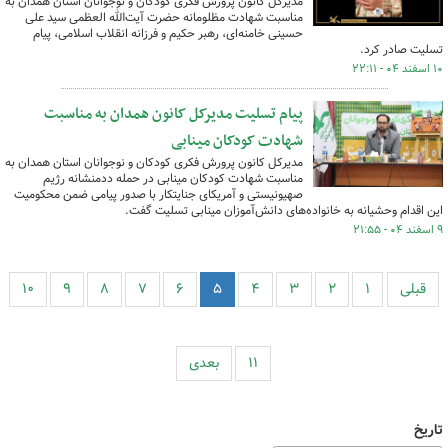
مدیرکل کانون پرورش فکری کودکان و نوجوانان استان همدان به
مناسبت شهادت مظلومانه حضرت آیت‌الله العظمی سید علی
حسینی خامنه‌ای، رهبر حکیم و فرزانه انقلاب اسلامی، پیام
تسلیت صادر کرد.
۱۰ اسفند ۰۴ - ۲۲:۱۱
پیام تسلیت مدیرکل کانون همدان به مناسبت
شهادت کودکان مینابی
مدیرکل کانون پرورش فکری کودکان و نوجوانان استان همدان به
مناسبت شهادت کودکان مینابی در حمله ددمنشانه رژیم
صهیونیستی و آمریکای جنایتکار با صدور پیامی ضمن محکومیت
این اقدام وحشیانه به خانواده‌های دانش‌آموزان مینابی تسلیت گفت.
۹ اسفند ۰۴ - ۲۱:۵۵
قبلی
۱
۲
۳
۴
۵
۶
۷
۸
۹
۱۰
۱۱
بعدی
تاریخ