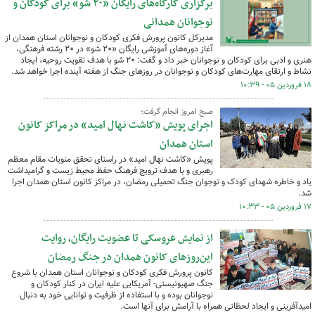
برگزاری کارگاه‌های رایگان «۲۰ شو» برای کودکان و
نوجوانان همدانی
مدیرکل کانون پرورش فکری کودکان و نوجوانان استان همدان از
آغاز دوره‌های آموزشی رایگان «۲۰ شو» در ۲۰ رشته فرهنگی،
هنری و ادبی برای کودکان و نوجوانان خبر داد و گفت: ۲۰ شو با هدف تقویت روحیه، ایجاد
نشاط و ارتقای مهارت‌های کودکان و نوجوانان در روزهای جنگ از هفته آینده اجرا خواهد شد.
۱۸ فروردین ۰۵ - ۱۰:۳۹
صبح امروز انجام گرفت؛
اجرای پویش «کاشت نهال امید» در مراکز کانون
استان همدان
پویش «کاشت نهال امید» در راستای تحقق منویات مقام معظم
رهبری و با هدف ترویج فرهنگ حفظ محیط زیست و گرامیداشت
یاد و خاطره شهدای کودک و نوجوان جنگ تحمیلی رمضان، در مراکز کانون استان همدان اجرا
شد.
۱۷ فروردین ۰۵ - ۱۰:۳۳
از نمایش عروسکی تا عضویت رایگان، روایت
این‌روزهای کانون همدان در جنگ رمضان
کانون پرورش فکری کودکان و نوجوانان استان همدان با شروع
جنگ صهیونیستی- آمریکایی علیه ایران در کنار کودکان و
نوجوانان بوده و با استفاده از ظرفیت و توانایی خود به دنبال
امیدآفرینی و ایجاد لحظاتی همراه با آرامش برای آنها است.