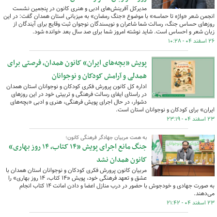
مدیرکل آفرینش‌های ادبی و هنری کانون در پنجمین نشست
انجمن شعر «واژه تا حماسه» با موضوع «جنگ رمضان» به میزبانی استان همدان گفت: در این
روزهای حساس جنگ، رسالت شما شاعران و نویسندگان نوجوان ثبت وقایع برای آیندگان از
زبان شعر و احساس است. شاید نوشته امروز شما برای صد سال بعد خوانده شود.
۲۶ اسفند ۰۴ - ۱۰:۲۸
پویش «بچه‌های ایران» کانون همدان، فرصتی برای
همدلی و آرامش کودکان و نوجوانان
اداره کل کانون پرورش فکری کودکان و نوجوانان استان همدان
در راستای ایفای رسالت فرهنگی و تربیتی خود در این روزهای
دشوار، در حال اجرای پویش فرهنگی، هنری و ادبی «بچه‌های
ایران» برای کودکان و نوجوانان استان است.
۲۳ اسفند ۰۴ - ۲۳:۱۹
به همت مربیان جهادگر فرهنگی کانون؛
جنگ مانع اجرای پویش «۱۴ کتاب، ۱۴ روز بهاری»
کانون همدان نشد
مربیان کانون پرورش فکری کودکان و نوجوانان استان همدان با
عشق و تعهد فرهنگی خود، پویش «۱۴ کتاب، ۱۴ روز بهاری» را
به صورت جهادی و خودجوش با حضور در درب منازل اعضا و دادن امانت ۱۴ کتاب انجام
می‌دهند.
۲۳ اسفند ۰۴ - ۲۱:۴۲