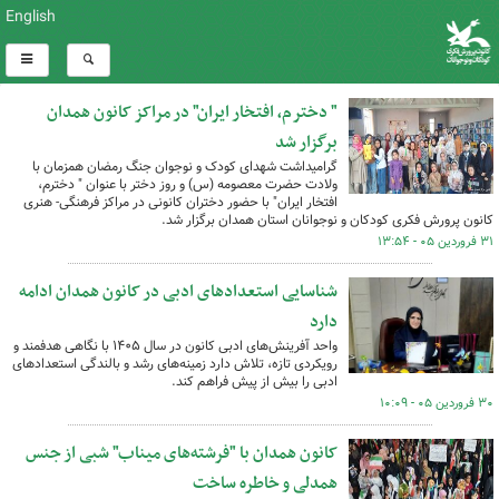
English
" دخترم، افتخار ایران" در مراکز کانون همدان
برگزار شد
گرامیداشت شهدای کودک و نوجوان جنگ رمضان همزمان با
ولادت حضرت معصومه (س) و روز دختر با عنوان " دخترم،
افتخار ایران" با حضور دختران کانونی در مراکز فرهنگی- هنری
کانون پرورش فکری کودکان و نوجوانان استان همدان برگزار شد.
۳۱ فروردین ۰۵ - ۱۳:۵۴
شناسایی استعدادهای ادبی در کانون همدان ادامه
دارد
واحد آفرینش‌های ادبی کانون در سال ۱۴۰۵ با نگاهی هدفمند و
رویکردی تازه، تلاش دارد زمینه‌های رشد و بالندگی استعدادهای
ادبی را بیش از پیش فراهم کند.
۳۰ فروردین ۰۵ - ۱۰:۰۹
کانون همدان با "فرشته‌های میناب" شبی از جنس
همدلی و خاطره ساخت